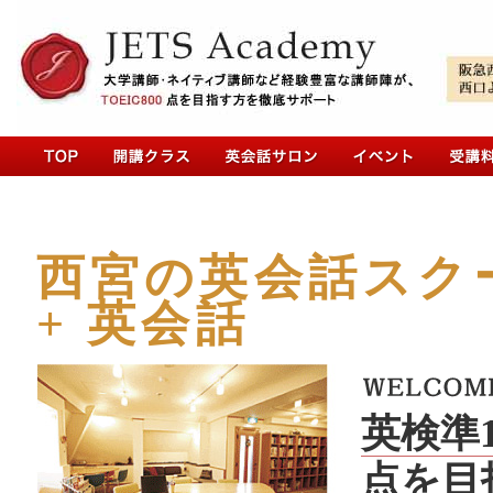
西宮の英会話スクー
+ 英会話
英検準1
点を目